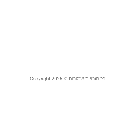
ה
י
ש
ל
22
קר
כל הזכויות שמורות © Copyright 2026