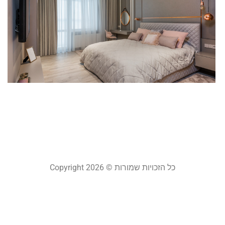
ט
ל
י
ל
ב
כ
ג
23
קר
כל הזכויות שמורות © Copyright 2026