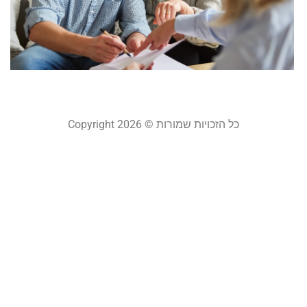
ש
ע
ו
מאי 
קר
כל הזכויות שמורות © Copyright 2026