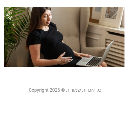
ז
ל
מ
ה
ל
ל
מרץ 
קר
כל הזכויות שמורות © Copyright 2026