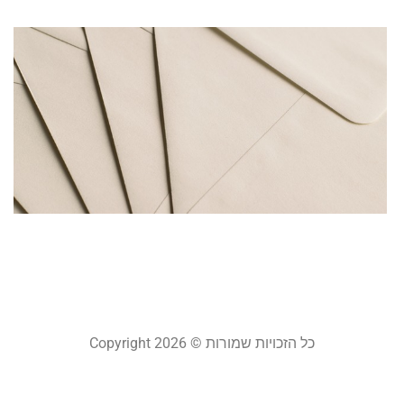
ח
ש
ל
מ
ר
ט
ל
מ
מרץ 
קר
כל הזכויות שמורות © Copyright 2026