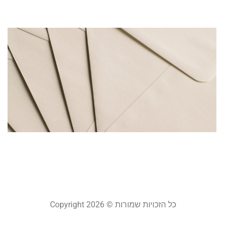
קר
ח
ש
ל
מ
ר
ט
ל
מ
מרץ 
קר
כל הזכויות שמורות © Copyright 2026