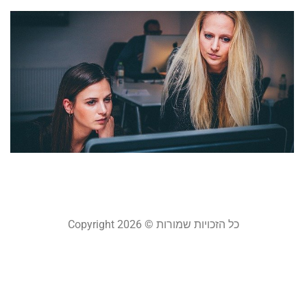
ג
י
מ
ש
נ
ב
21
קר
כל הזכויות שמורות © Copyright 2026