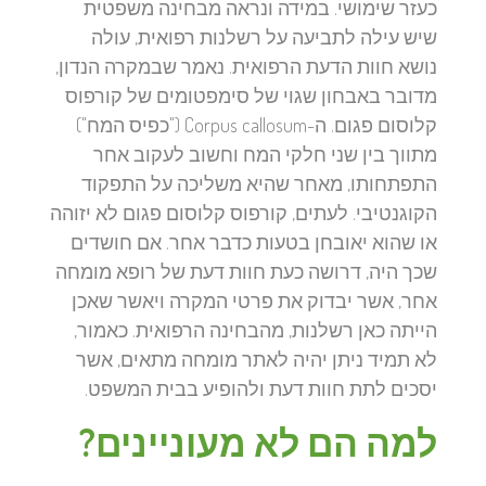
כעזר שימושי. במידה ונראה מבחינה משפטית
שיש עילה לתביעה על רשלנות רפואית, עולה
נושא חוות הדעת הרפואית. נאמר שבמקרה הנדון,
מדובר באבחון שגוי של סימפטומים של קורפוס
קלוסום פגום. ה-Corpus callosum ("כפיס המח")
מתווך בין שני חלקי המח וחשוב לעקוב אחר
התפתחותו, מאחר שהיא משליכה על התפקוד
הקוגנטיבי. לעתים, קורפוס קלוסום פגום לא יזוהה
או שהוא יאובחן בטעות כדבר אחר. אם חושדים
שכך היה, דרושה כעת חוות דעת של רופא מומחה
אחר, אשר יבדוק את פרטי המקרה ויאשר שאכן
הייתה כאן רשלנות, מהבחינה הרפואית. כאמור,
לא תמיד ניתן יהיה לאתר מומחה מתאים, אשר
יסכים לתת חוות דעת ולהופיע בבית המשפט.
למה הם לא מעוניינים?