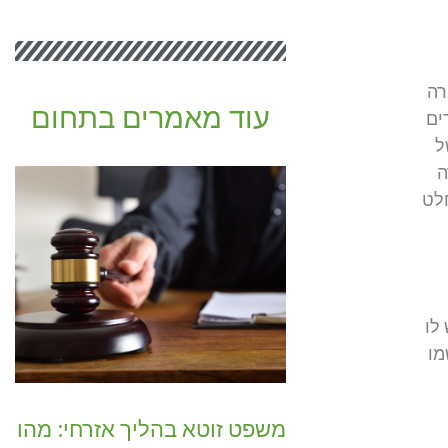
רה
עוד מאמרים בתחום
ים
ל
ה
חלט
לו
מו
משפט זוטא בהליך אזרחי: מהו