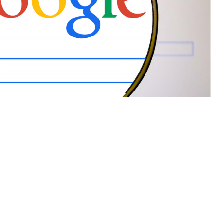
הקמת נכסים דיגיטליים לעסק או
פייסבוק, לינקדאין, טוויטר או
אפליקציית טיקטוק
– איפה שרק